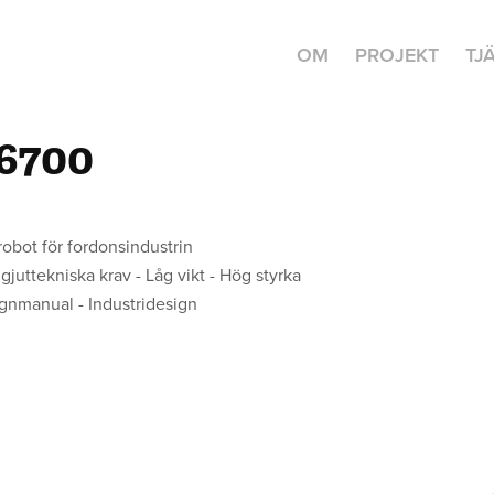
OM
PROJEKT
TJ
6700
robot för fordonsindustrin
uttekniska krav - Låg vikt - Hög styrka
manual - Industridesign​​​​​​​