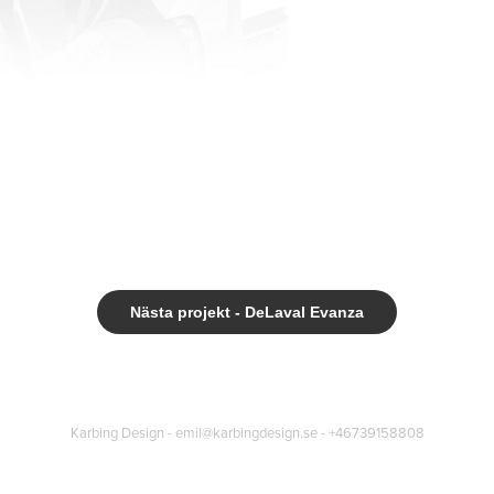
Nästa projekt - DeLaval Evanza
Karbing Design - emil@karbingdesign.se - +46739158808